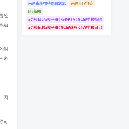
南昌夜场招聘信息2025
南昌KTV预定
ktv新闻
曾经
#男模日记#模子哥#商务KTV#夜场#男模招聘
地融
#男模招聘#模子哥#夜场#商务KTV#男模日记
的时
带来
。因
你可