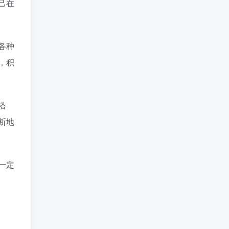
己在
各种
，积
搭
断地
一定