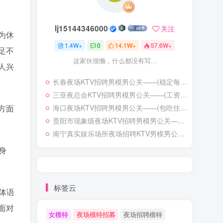
lj15144346000
关注
为休
1.4W+
0
14.1W+
57.6W+
足不
这家伙很懒，什么都没有写...
人兴
长春夜场KTV招聘男模男公关——(稳定每天收入1200起步)——激发潜能超越自我
三亚夜总会KTV招聘男模男公关——(工资日结)实力领队自招——热门职位有助你早日实现财富自由
方面
海口夜场KTV招聘男模男公关——(包吃住——可兼职——无押金)——业绩能力突出成功迈进高端序列
贵阳市现象级夜场KTV招聘男模男公关——{真实免押金}这里生意好——失败乃成功之母
南宁真实娱乐场所夜场招聘KTV男模男公关——服务员可兼职当天结算流量大——重金签约精英骨干共谋发财大计
身
标签云
体语
面对
女模特
夜场模特招募
夜场招聘模特