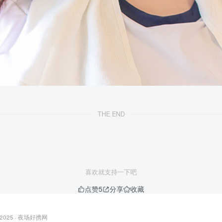
THE END
喜欢就支持一下吧
点赞
5
分享
收藏
 2025 ·
夜场好携网