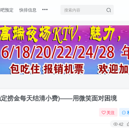
酒吧预定
快排信息
稳定捞金每天结清小费)——用微笑面对困境
关注
42