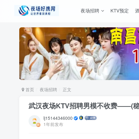
夜场招聘
KTV预定
首页
夜场招聘
正文
武汉夜场KTV招聘男模不收费——(
lj15144346000
1年前发布