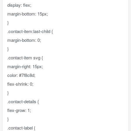
display: flex;
margin-bottom: 15px;
}
.contact-item:last-child {
margin-bottom: 0;
}
.contact-item svg {
margin-right: 15px;
color: #7f8c8d;
flex-shrink: 0;
}
.contact-details {
flex-grow: 1;
}
.contact-label {