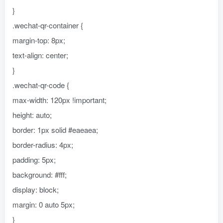
}
.wechat-qr-container {
margin-top: 8px;
text-align: center;
}
.wechat-qr-code {
max-width: 120px !important;
height: auto;
border: 1px solid #eaeaea;
border-radius: 4px;
padding: 5px;
background: #fff;
display: block;
margin: 0 auto 5px;
}