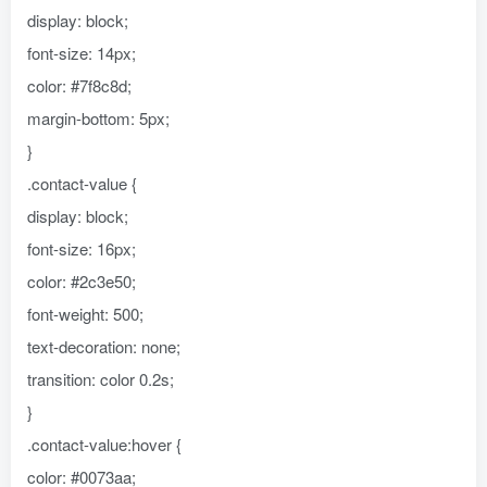
display: block;
font-size: 14px;
color: #7f8c8d;
margin-bottom: 5px;
}
.contact-value {
display: block;
font-size: 16px;
color: #2c3e50;
font-weight: 500;
text-decoration: none;
transition: color 0.2s;
}
.contact-value:hover {
color: #0073aa;