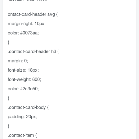
ontact-card-header svg {
margin-right: 10px;
color: #0073aa;
}
.contact-card-header h3 {
margin: 0;
font-size: 18px;
font-weight: 600;
color: #2c3e50;
}
.contact-card-body {
padding: 20px;
}
.contact-item {