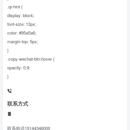
.qr-hint {
display: block;
font-size: 13px;
color: #95a5a6;
margin-top: 5px;
}
.copy-wechat-btn:hover {
opacity: 0.9;
}
联系方式
联系电话
15144346000