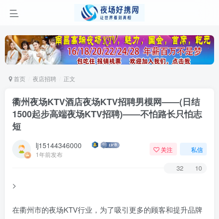
首页
夜店招聘
正文
衢州夜场KTV酒店夜场KTV招聘男模网——(日结
1500起步高端夜场KTV招聘)——不怕路长只怕志
短
lj15144346000
关注
私信
1年前发布
32
10
>
在衢州市的夜场KTV行业，为了吸引更多的顾客和提升品牌