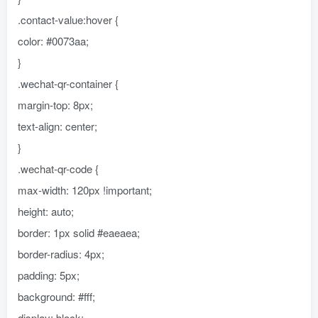
.contact-value:hover {
color: #0073aa;
}
.wechat-qr-container {
margin-top: 8px;
text-align: center;
}
.wechat-qr-code {
max-width: 120px !important;
height: auto;
border: 1px solid #eaeaea;
border-radius: 4px;
padding: 5px;
background: #fff;
display: block;