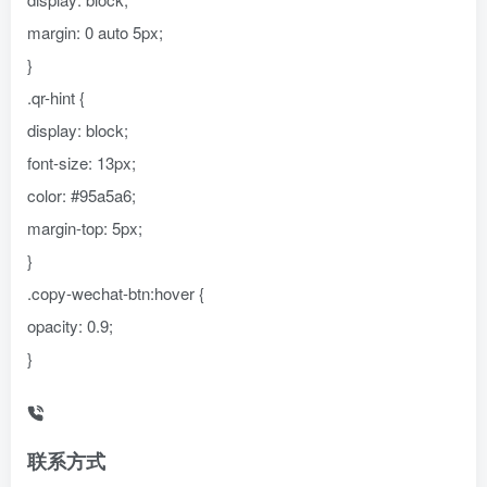
margin: 0 auto 5px;
}
.qr-hint {
display: block;
font-size: 13px;
color: #95a5a6;
margin-top: 5px;
}
.copy-wechat-btn:hover {
opacity: 0.9;
}
联系方式