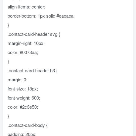
align-items: center;
border-bottom: 1px solid #eaeaea;
}
.contact-card-header svg {
margin-right: 10px;
color: #0073aa;
}
.contact-card-header h3 {
margin: 0;
font-size: 18px;
font-weight: 600;
color: #2c3e50;
}
.contact-card-body {
padding: 20px;