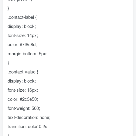
}
.contact-label {
display: block;
font-size: 14px;
color: #7f8c8d;
margin-bottom: 5px;
}
.contact-value {
display: block;
font-size: 16px;
color: #2c3e50;
font-weight: 500;
text-decoration: none;
transition: color 0.2s;
}