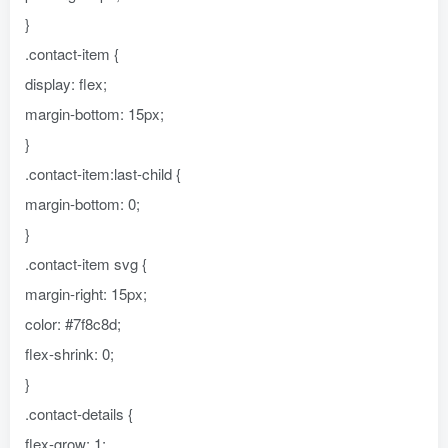
}
.contact-item {
display: flex;
margin-bottom: 15px;
}
.contact-item:last-child {
margin-bottom: 0;
}
.contact-item svg {
margin-right: 15px;
color: #7f8c8d;
flex-shrink: 0;
}
.contact-details {
flex-grow: 1;