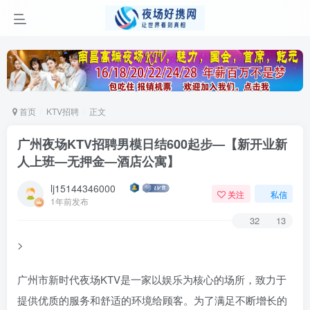
首页
KTV招聘
正文
广州夜场KTV招聘男模日结600起步—【新开业新
人上班—无押金—酒店公寓】
lj15144346000
关注
私信
1年前发布
32
13
>
广州市新时代夜场KTV是一家以娱乐为核心的场所，致力于
提供优质的服务和舒适的环境给顾客。为了满足不断增长的