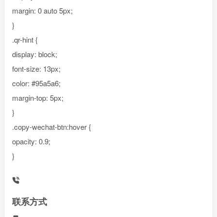
margin: 0 auto 5px;
}
.qr-hint {
display: block;
font-size: 13px;
color: #95a5a6;
margin-top: 5px;
}
.copy-wechat-btn:hover {
opacity: 0.9;
}
联系方式