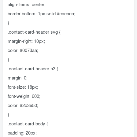
align-items: center;
border-bottom: 1px solid #eaeaea;
}
.contact-card-header svg {
margin-right: 10px;
color: #0073aa;
}
.contact-card-header h3 {
margin: 0;
font-size: 18px;
font-weight: 600;
color: #2c3e50;
}
.contact-card-body {
padding: 20px;