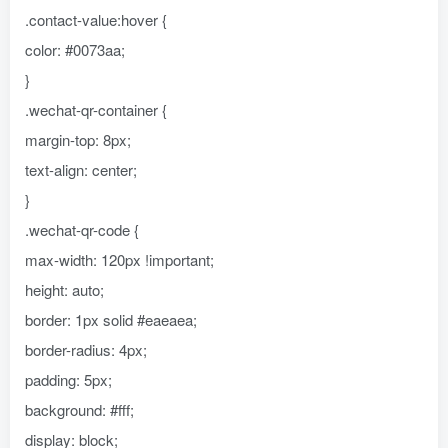
.contact-value:hover {
color: #0073aa;
}
.wechat-qr-container {
margin-top: 8px;
text-align: center;
}
.wechat-qr-code {
max-width: 120px !important;
height: auto;
border: 1px solid #eaeaea;
border-radius: 4px;
padding: 5px;
background: #fff;
display: block;