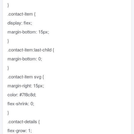
}
.contact-item {
display: flex;
margin-bottom: 15px;
}
.contact-item:last-child {
margin-bottom: 0;
}
.contact-item svg {
margin-right: 15px;
color: #7f8c8d;
flex-shrink: 0;
}
.contact-details {
flex-grow: 1;