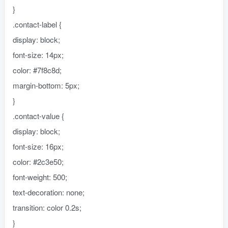
}
.contact-label {
display: block;
font-size: 14px;
color: #7f8c8d;
margin-bottom: 5px;
}
.contact-value {
display: block;
font-size: 16px;
color: #2c3e50;
font-weight: 500;
text-decoration: none;
transition: color 0.2s;
}