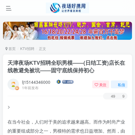
首页
KTV招聘
正文
天津夜场KTV招聘全职男模——(日结工资)店长在
线教避免被坑——固守底线保持初心
lj15144346000
关注
私信
1年前发布
49
9
>
在当今社会，人们对于美的追求越来越高。而作为时尚产业
的重要组成部分之一，男模特的需求也日益增加。然而，由