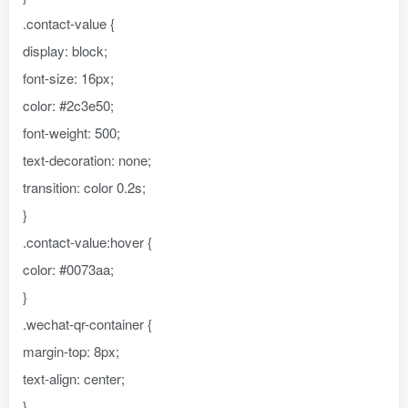
.contact-value {
display: block;
font-size: 16px;
color: #2c3e50;
font-weight: 500;
text-decoration: none;
transition: color 0.2s;
}
.contact-value:hover {
color: #0073aa;
}
.wechat-qr-container {
margin-top: 8px;
text-align: center;
}