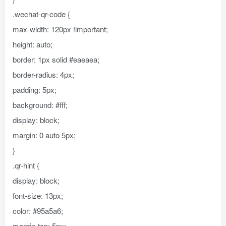
.wechat-qr-code {
max-width: 120px !important;
height: auto;
border: 1px solid #eaeaea;
border-radius: 4px;
padding: 5px;
background: #fff;
display: block;
margin: 0 auto 5px;
}
.qr-hint {
display: block;
font-size: 13px;
color: #95a5a6;
margin-top: 5px;