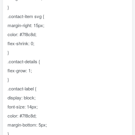
}
.contact-item svg {
margin-right: 15px;
color: #7f8c8d;
flex-shrink: 0;
}
.contact-details {
flex-grow: 1;
}
.contact-label {
display: block;
font-size: 14px;
color: #7f8c8d;
margin-bottom: 5px;
}