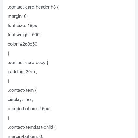
.contact-card-header h3 {
margin: 0;
font-size: 18px;
font-weight: 600;
color: #2c3e50;
}
.contact-card-body {
padding: 20px;
}
.contact-item {
display: flex;
margin-bottom: 15px;
}
.contact-item:last-child {
margin-bottom: 0;