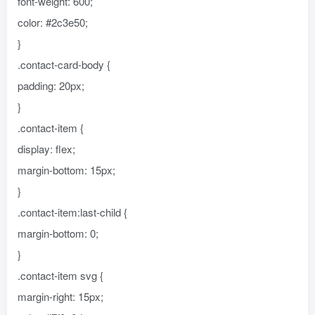
font-weight: 600;
color: #2c3e50;
}
.contact-card-body {
padding: 20px;
}
.contact-item {
display: flex;
margin-bottom: 15px;
}
.contact-item:last-child {
margin-bottom: 0;
}
.contact-item svg {
margin-right: 15px;