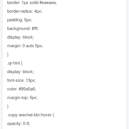
border: 1px solid #eaeaea;
border-radius: 4px;
padding: 5px;
background: #fff;
display: block;
margin: 0 auto 5px;
}
.qr-hint {
display: block;
font-size: 13px;
color: #95a5a6;
margin-top: 5px;
}
.copy-wechat-btn:hover {
opacity: 0.9;