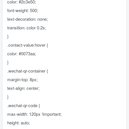
color: #2c3e50;
font-weight: 500;
text-decoration: none;
transition: color 0.2s;
}
.contact-value:hover {
color: #0073aa;
}
.wechat-qr-container {
margin-top: 8px;
text-align: center;
}
.wechat-qr-code {
max-width: 120px !important;
height: auto;