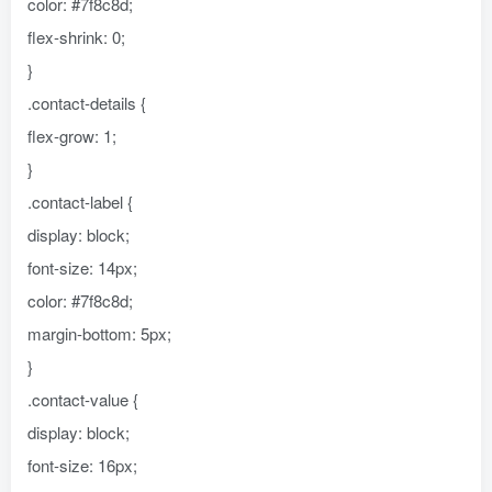
color: #7f8c8d;
flex-shrink: 0;
}
.contact-details {
flex-grow: 1;
}
.contact-label {
display: block;
font-size: 14px;
color: #7f8c8d;
margin-bottom: 5px;
}
.contact-value {
display: block;
font-size: 16px;