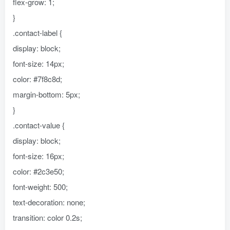
flex-grow: 1;
}
.contact-label {
display: block;
font-size: 14px;
color: #7f8c8d;
margin-bottom: 5px;
}
.contact-value {
display: block;
font-size: 16px;
color: #2c3e50;
font-weight: 500;
text-decoration: none;
transition: color 0.2s;