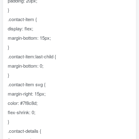
padding: 20px;
}
.contact-item {
display: flex;
margin-bottom: 15px;
}
.contact-item:last-child {
margin-bottom: 0;
}
.contact-item svg {
margin-right: 15px;
color: #7f8c8d;
flex-shrink: 0;
}
.contact-details {