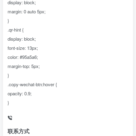
display: block;
margin: 0 auto 5px;
}
.qr-hint {
display: block;
font-size: 13px;
color: #95a5a6;
margin-top: 5px;
}
.copy-wechat-btn:hover {
opacity: 0.9;
}
联系方式