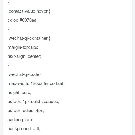
}
.contact-value:hover {
color: #0073aa;
}
.wechat-qr-container {
margin-top: 8px;
text-align: center;
}
.wechat-qr-code {
max-width: 120px !important;
height: auto;
border: 1px solid #eaeaea;
border-radius: 4px;
padding: 5px;
background: #fff;