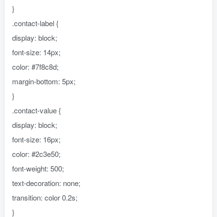
}
.contact-label {
display: block;
font-size: 14px;
color: #7f8c8d;
margin-bottom: 5px;
}
.contact-value {
display: block;
font-size: 16px;
color: #2c3e50;
font-weight: 500;
text-decoration: none;
transition: color 0.2s;
}