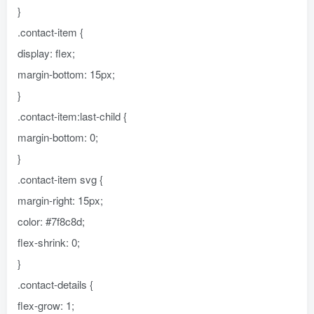
}
.contact-item {
display: flex;
margin-bottom: 15px;
}
.contact-item:last-child {
margin-bottom: 0;
}
.contact-item svg {
margin-right: 15px;
color: #7f8c8d;
flex-shrink: 0;
}
.contact-details {
flex-grow: 1;