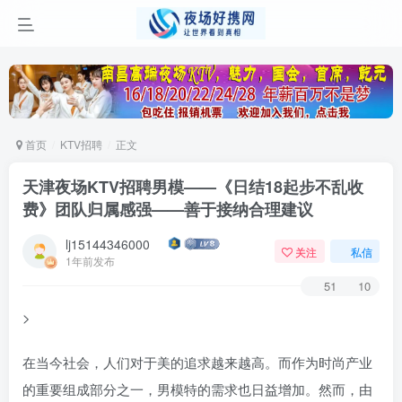
首页
KTV招聘
正文
天津夜场KTV招聘男模——《日结18起步不乱收
费》团队归属感强——善于接纳合理建议
lj15144346000
关注
私信
1年前发布
51
10
>
在当今社会，人们对于美的追求越来越高。而作为时尚产业
的重要组成部分之一，男模特的需求也日益增加。然而，由