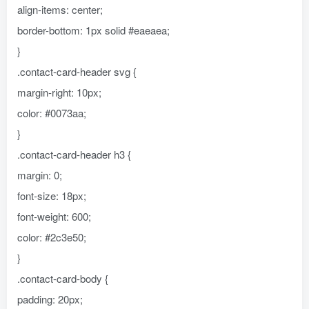
align-items: center;
border-bottom: 1px solid #eaeaea;
}
.contact-card-header svg {
margin-right: 10px;
color: #0073aa;
}
.contact-card-header h3 {
margin: 0;
font-size: 18px;
font-weight: 600;
color: #2c3e50;
}
.contact-card-body {
padding: 20px;