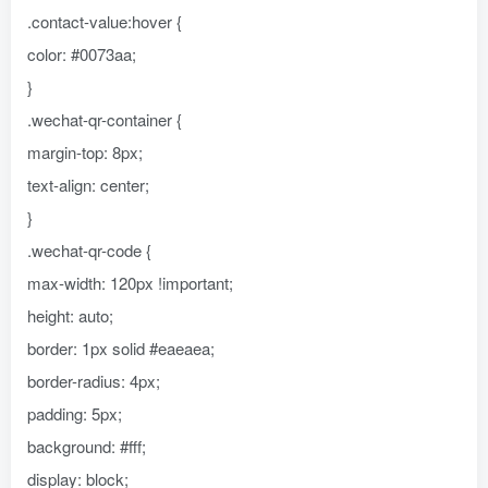
.contact-value:hover {
color: #0073aa;
}
.wechat-qr-container {
margin-top: 8px;
text-align: center;
}
.wechat-qr-code {
max-width: 120px !important;
height: auto;
border: 1px solid #eaeaea;
border-radius: 4px;
padding: 5px;
background: #fff;
display: block;