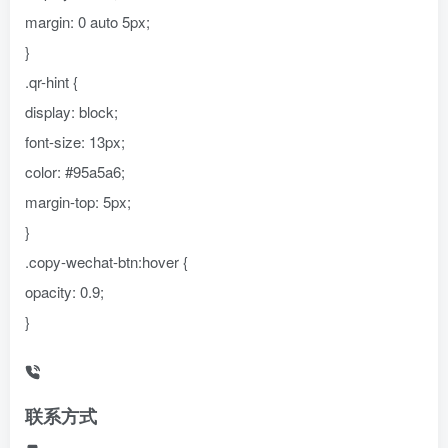
margin: 0 auto 5px;
}
.qr-hint {
display: block;
font-size: 13px;
color: #95a5a6;
margin-top: 5px;
}
.copy-wechat-btn:hover {
opacity: 0.9;
}
联系方式