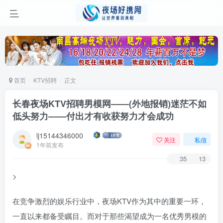
首页
KTV招聘
正文
长春夜场KTV招聘男模网——(外地报销)迷茫不如
低头努力——付出才有收获努力才会成功
lj15144346000
关注
私信
1年前发布
35
13
>
在竞争激烈的娱乐行业中，夜场KTV作为其中的重要一环，
一直以来都备受瞩目。而对于那些渴望成为一名优秀男模的