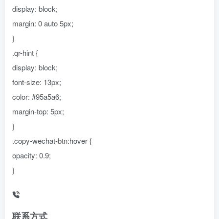
display: block;
margin: 0 auto 5px;
}
.qr-hint {
display: block;
font-size: 13px;
color: #95a5a6;
margin-top: 5px;
}
.copy-wechat-btn:hover {
opacity: 0.9;
}
联系方式