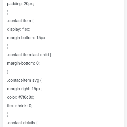
padding: 20px;
}
.contact-item {
display: flex;
margin-bottom: 15px;
}
.contact-item:last-child {
margin-bottom: 0;
}
.contact-item svg {
margin-right: 15px;
color: #7f8c8d;
flex-shrink: 0;
}
.contact-details {