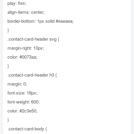
play: flex;
align-items: center;
border-bottom: 1px solid #eaeaea;
}
.contact-card-header svg {
margin-right: 10px;
color: #0073aa;
}
.contact-card-header h3 {
margin: 0;
font-size: 18px;
font-weight: 600;
color: #2c3e50;
}
.contact-card-body {