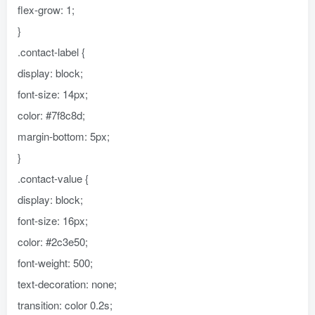
flex-grow: 1;
}
.contact-label {
display: block;
font-size: 14px;
color: #7f8c8d;
margin-bottom: 5px;
}
.contact-value {
display: block;
font-size: 16px;
color: #2c3e50;
font-weight: 500;
text-decoration: none;
transition: color 0.2s;