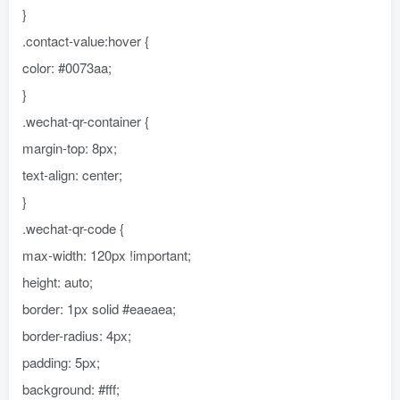
}
.contact-value:hover {
color: #0073aa;
}
.wechat-qr-container {
margin-top: 8px;
text-align: center;
}
.wechat-qr-code {
max-width: 120px !important;
height: auto;
border: 1px solid #eaeaea;
border-radius: 4px;
padding: 5px;
background: #fff;