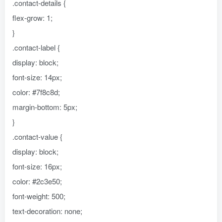
.contact-details {
flex-grow: 1;
}
.contact-label {
display: block;
font-size: 14px;
color: #7f8c8d;
margin-bottom: 5px;
}
.contact-value {
display: block;
font-size: 16px;
color: #2c3e50;
font-weight: 500;
text-decoration: none;