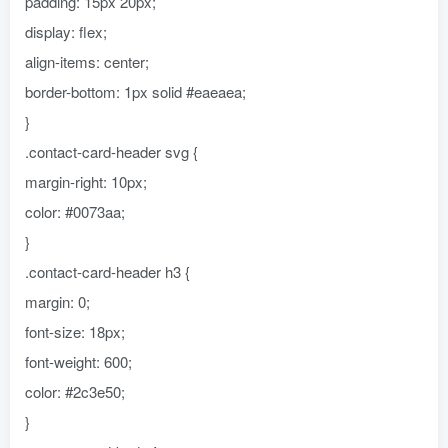
padding: 15px 20px;
display: flex;
align-items: center;
border-bottom: 1px solid #eaeaea;
}
.contact-card-header svg {
margin-right: 10px;
color: #0073aa;
}
.contact-card-header h3 {
margin: 0;
font-size: 18px;
font-weight: 600;
color: #2c3e50;
}