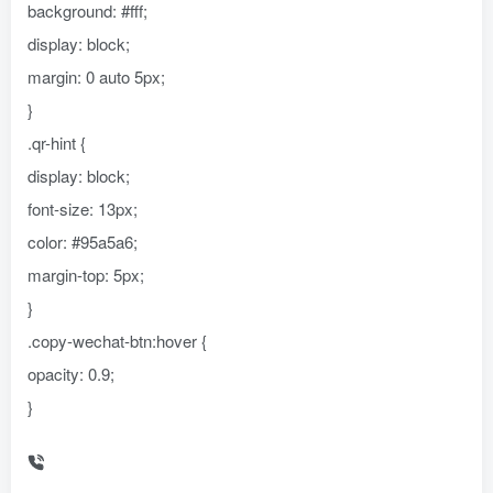
background: #fff;
display: block;
margin: 0 auto 5px;
}
.qr-hint {
display: block;
font-size: 13px;
color: #95a5a6;
margin-top: 5px;
}
.copy-wechat-btn:hover {
opacity: 0.9;
}