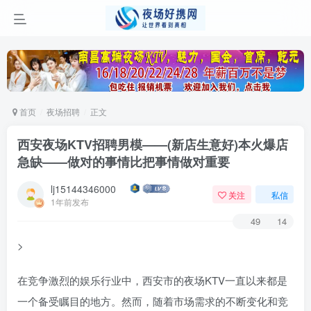
首页
夜场招聘
正文
西安夜场KTV招聘男模——(新店生意好)本火爆店
急缺——做对的事情比把事情做对重要
lj15144346000
关注
私信
1年前发布
49
14
>
在竞争激烈的娱乐行业中，西安市的夜场KTV一直以来都是
一个备受瞩目的地方。然而，随着市场需求的不断变化和竞