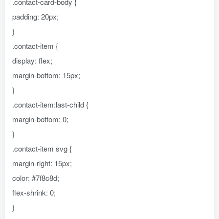
.contact-card-body {
padding: 20px;
}
.contact-item {
display: flex;
margin-bottom: 15px;
}
.contact-item:last-child {
margin-bottom: 0;
}
.contact-item svg {
margin-right: 15px;
color: #7f8c8d;
flex-shrink: 0;
}