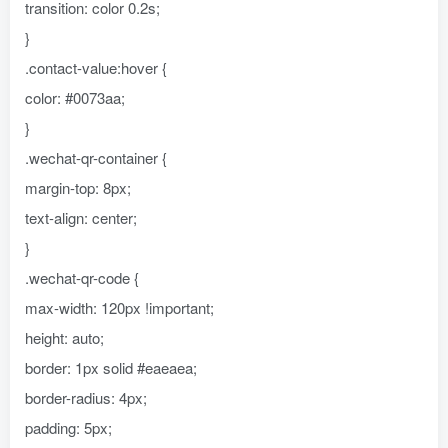
transition: color 0.2s;
}
.contact-value:hover {
color: #0073aa;
}
.wechat-qr-container {
margin-top: 8px;
text-align: center;
}
.wechat-qr-code {
max-width: 120px !important;
height: auto;
border: 1px solid #eaeaea;
border-radius: 4px;
padding: 5px;