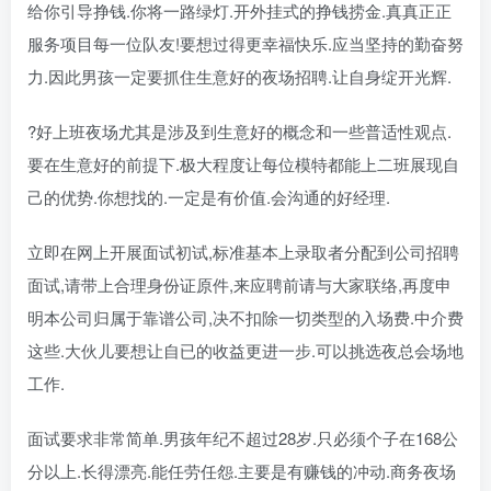
给你引导挣钱.你将一路绿灯.开外挂式的挣钱捞金.真真正正
服务项目每一位队友!要想过得更幸福快乐.应当坚持的勤奋努
力.因此男孩一定要抓住生意好的夜场招聘.让自身绽开光辉.
?好上班夜场尤其是涉及到生意好的概念和一些普适性观点.
要在生意好的前提下.极大程度让每位模特都能上二班展现自
己的优势.你想找的.一定是有价值.会沟通的好经理.
立即在网上开展面试初试,标准基本上录取者分配到公司招聘
面试,请带上合理身份证原件,来应聘前请与大家联络,再度申
明本公司归属于靠谱公司,决不扣除一切类型的入场费.中介费
这些.大伙儿要想让自已的收益更进一步.可以挑选夜总会场地
工作.
面试要求非常简单.男孩年纪不超过28岁.只必须个子在168公
分以上.长得漂亮.能任劳任怨.主要是有赚钱的冲动.商务夜场