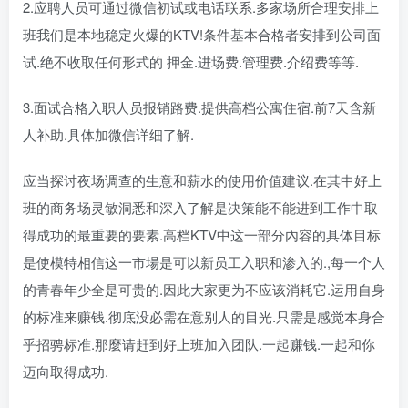
2.应聘人员可通过微信初试或电话联系.多家场所合理安排上
班我们是本地稳定火爆的KTV!条件基本合格者安排到公司面
试.绝不收取任何形式的 押金.进场费.管理费.介绍费等等.
3.面试合格入职人员报销路费.提供高档公寓住宿.前7天含新
人补助.具体加微信详细了解.
应当探讨夜场调查的生意和薪水的使用价值建议.在其中好上
班的商务场灵敏洞悉和深入了解是决策能不能进到工作中取
得成功的最重要的要素.高档KTV中这一部分內容的具体目标
是使模特相信这一市場是可以新员工入职和渗入的.,每一个人
的青春年少全是可贵的.因此大家更为不应该消耗它.运用自身
的标准来赚钱.彻底没必需在意别人的目光.只需是感觉本身合
乎招骋标准.那麼请赶到好上班加入团队.一起赚钱.一起和你
迈向取得成功.