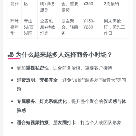
翡丽
区
响+商务
会、重要
¥350
2周预约
服务
接待
环球
青山
全麦包
朋友聚
¥150-
周末需抢
嘉年
湖/西
厢+特效
会、轻商
¥280
订，优先工
华
湖区
灯光
务
作日
🎳
为什么越来越多人选择商务小时场？
更加
重视私密性
，适合商务洽谈、重要客户接待
消费透明、套餐齐全
，避免“加价”“装备差”“噪音大”等问
题
专属服务、灯光系统优化
，提升整个聚会的
仪式感与体
验感
适合短视频拍摄、朋友圈打卡
，打造个人或团队形象