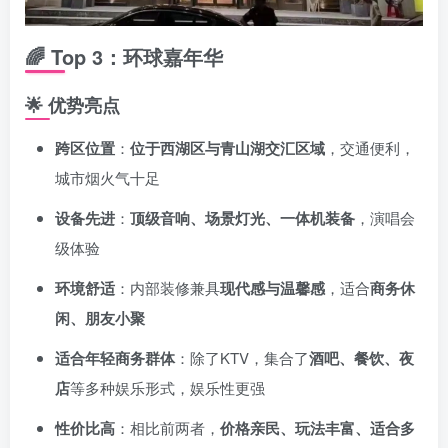
🌈
Top 3：环球嘉年华
🌟
优势亮点
跨区位置
：
位于西湖区与青山湖交汇区域
，交通便利，
城市烟火气十足
设备先进
：
顶级音响、场景灯光、一体机装备
，演唱会
级体验
环境舒适
：内部装修兼具
现代感与温馨感
，适合
商务休
闲、朋友小聚
适合年轻商务群体
：除了KTV，集合了
酒吧、餐饮、夜
店
等多种娱乐形式，娱乐性更强
性价比高
：相比前两者，
价格亲民、玩法丰富、适合多