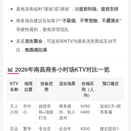
避免深夜临时“撞场”或“调场”，请
提前到场、提前安排
商务场合建议告知客户
“不吸烟、不带宠物、不露酒水”
等硬性规则，避免管理混乱
若是
朋友聚会
，可提前和KTV沟通表演意图或互动节
目，
氛围感拉满
📊
2026年南昌商务小时场KTV对比一览
KTV
地理
设备优
适合场景
价格区
预订建议
名称
位置
势
间（人
均）
天上
市中
超级音
商务接
¥250-
提前2天+联
人间
心
响+顶级
待、私人
¥400
系客服
灯光
派对
百达
繁华
专业音
企业年
¥200-
建议提前1-