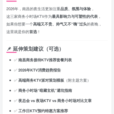
2026年，南昌的夜生活更加注重
品质、氛围与体验
，
这三家商务小时场KTV作为
最具影响力与可塑性的代表
，
如果你想要一个
高端又不贵、帅气又不“嗨”过头
的夜晚，
这里就是你的
首选
！
📌
延伸策划建议（可选）
✅
南昌商务接待KTV推荐套餐列表
✅
2026年KTV消费趋势报告
✅
高端商务KTV派对策划模板
（附主题方案）
✅
商务小时场“暗藏玄机”避坑指南
✅
夜总会 vs 夜场KTV vs 商务小时场对比文章
✅
工作日KTV预约特惠方案推荐