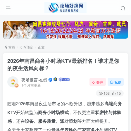
首页
KTV预定
正文
2026年南昌商务小时场KTV最新排名！谁才是你
的夜生活风向标？
夜场俊言-在线
关注
私信
1个月前更新
153
15
随着2026年南昌夜生活市场的不断升级，越来越多
高端商务
KTV
开始转型为
商务小时场模式
，不仅更注重
私密性与体验
感
，还在
设备、服务质量、派对策划
等方面大幅提升。
今天为大家整理了一份
最具代表性的三家商务小时场KTV
，