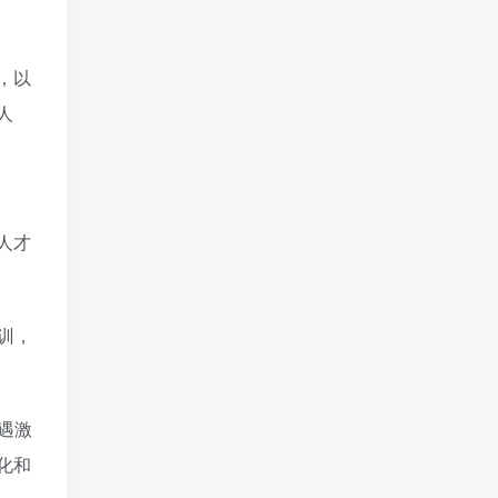
，以
人
人才
训，
遇激
化和