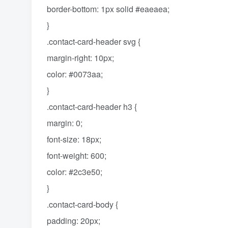
border-bottom: 1px solid #eaeaea;
}
.contact-card-header svg {
margin-right: 10px;
color: #0073aa;
}
.contact-card-header h3 {
margin: 0;
font-size: 18px;
font-weight: 600;
color: #2c3e50;
}
.contact-card-body {
padding: 20px;