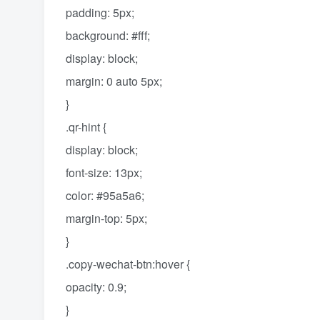
padding: 5px;
background: #fff;
display: block;
margin: 0 auto 5px;
}
.qr-hint {
display: block;
font-size: 13px;
color: #95a5a6;
margin-top: 5px;
}
.copy-wechat-btn:hover {
opacity: 0.9;
}