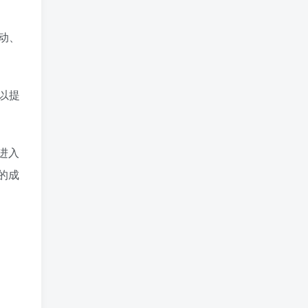
动、
以提
进入
的成