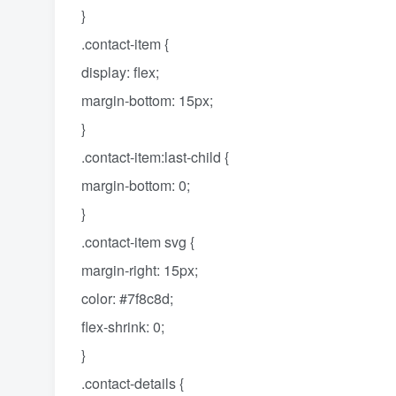
}
.contact-item {
display: flex;
margin-bottom: 15px;
}
.contact-item:last-child {
margin-bottom: 0;
}
.contact-item svg {
margin-right: 15px;
color: #7f8c8d;
flex-shrink: 0;
}
.contact-details {