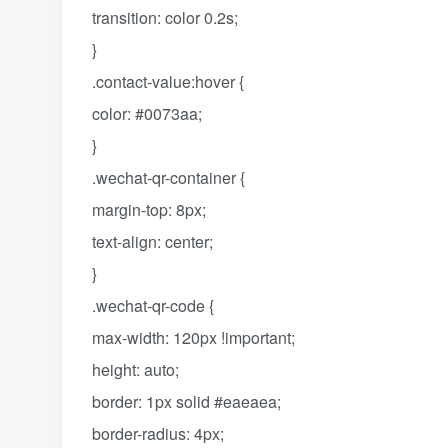
transition: color 0.2s;
}
.contact-value:hover {
color: #0073aa;
}
.wechat-qr-container {
margin-top: 8px;
text-align: center;
}
.wechat-qr-code {
max-width: 120px !important;
height: auto;
border: 1px solid #eaeaea;
border-radius: 4px;