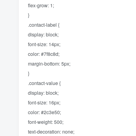
flex-grow: 1;
}
.contact-label {
display: block;
font-size: 14px;
color: #7f8c8d;
margin-bottom: 5px;
}
.contact-value {
display: block;
font-size: 16px;
color: #2c3e50;
font-weight: 500;
text-decoration: none;