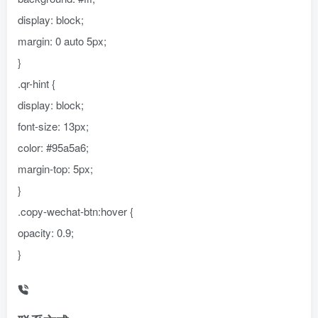
display: block;
margin: 0 auto 5px;
}
.qr-hint {
display: block;
font-size: 13px;
color: #95a5a6;
margin-top: 5px;
}
.copy-wechat-btn:hover {
opacity: 0.9;
}