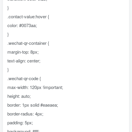
}
.contact-value:hover {
color: #0073aa;
}
.wechat-qr-container {
margin-top: 8px;
text-align: center;
}
.wechat-qr-code {
max-width: 120px !important;
height: auto;
border: 1px solid #eaeaea;
border-radius: 4px;
padding: 5px;
background: #fff;