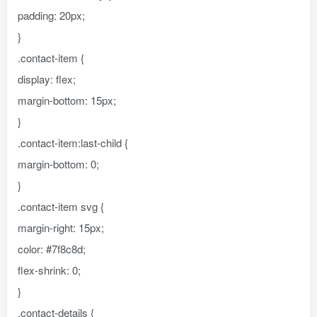
padding: 20px;
}
.contact-item {
display: flex;
margin-bottom: 15px;
}
.contact-item:last-child {
margin-bottom: 0;
}
.contact-item svg {
margin-right: 15px;
color: #7f8c8d;
flex-shrink: 0;
}
.contact-details {