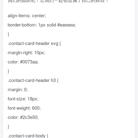
align-items: center;
border-bottom: 1px solid #eaeaea;
}
.contact-card-header svg {
margin-right: 10px;
color: #0073aa;
}
.contact-card-header h3 {
margin: 0;
font-size: 18px;
font-weight: 600;
color: #2c3e50;
}
.contact-card-body {