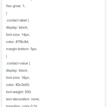
flex-grow: 1;
}
.contact-label {
display: block;
font-size: 14px;
color: #7f8c8d;
margin-bottom: 5px;
}
.contact-value {
display: block;
font-size: 16px;
color: #2c3e50;
font-weight: 500;
text-decoration: none;
transition: color 0.2s;