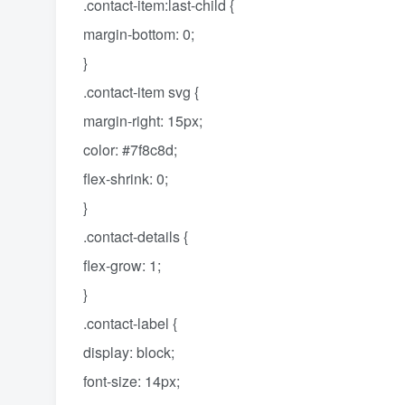
.contact-item:last-child {
margin-bottom: 0;
}
.contact-item svg {
margin-right: 15px;
color: #7f8c8d;
flex-shrink: 0;
}
.contact-details {
flex-grow: 1;
}
.contact-label {
display: block;
font-size: 14px;