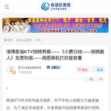
首页
夜总会招聘
正文
淄博夜场KTV招聘男模——《小费日结——招聘新
人》负责到底——洞悉商机打好提前量
lj15144346000
关注
私信
1年前发布
28
10
>
夜场KTV作为时尚娱乐场所，对于年轻人的吸引力越来越
大。为了满足市场需求，许多商家开始招募男模进行招聘。