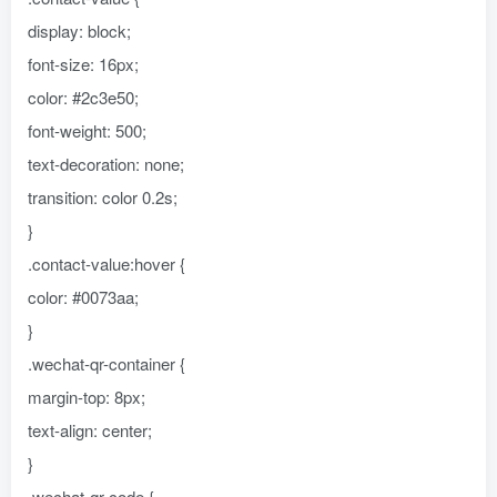
display: block;
font-size: 16px;
color: #2c3e50;
font-weight: 500;
text-decoration: none;
transition: color 0.2s;
}
.contact-value:hover {
color: #0073aa;
}
.wechat-qr-container {
margin-top: 8px;
text-align: center;
}
.wechat-qr-code {