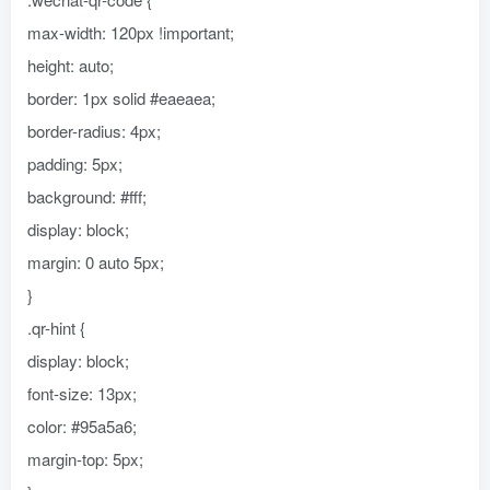
max-width: 120px !important;
height: auto;
border: 1px solid #eaeaea;
border-radius: 4px;
padding: 5px;
background: #fff;
display: block;
margin: 0 auto 5px;
}
.qr-hint {
display: block;
font-size: 13px;
color: #95a5a6;
margin-top: 5px;