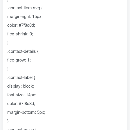
.contact-item svg {
margin-right: 15px;
color: #7f8c8d;
flex-shrink: 0;
}
.contact-details {
flex-grow: 1;
}
.contact-label {
display: block;
font-size: 14px;
color: #7f8c8d;
margin-bottom: 5px;
}
.contact-value {