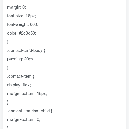
margin: 0;
font-size: 18px;
font-weight: 600;
color: #2c3e50;
}
.contact-card-body {
padding: 20px;
}
.contact-item {
display: flex;
margin-bottom: 15px;
}
.contact-item:last-child {
margin-bottom: 0;
}