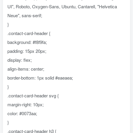
UI", Roboto, Oxygen-Sans, Ubuntu, Cantarell, "Helvetica
Neue", sans-serif;
}
.contact-card-header {
background: #f8f9fa;
padding: 15px 20px;
display: flex;
align-items: center;
border-bottom: 1px solid #eaeaea;
}
.contact-card-header svg {
margin-right: 10px;
color: #0073aa;
}
.contact-card-header h3 {