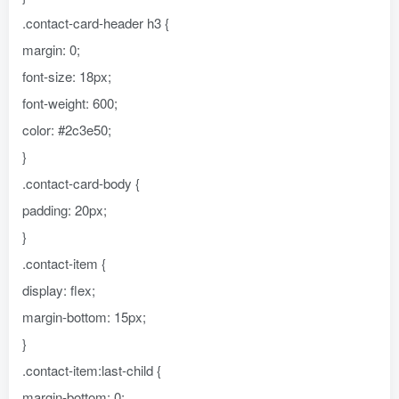
.contact-card-header h3 {
margin: 0;
font-size: 18px;
font-weight: 600;
color: #2c3e50;
}
.contact-card-body {
padding: 20px;
}
.contact-item {
display: flex;
margin-bottom: 15px;
}
.contact-item:last-child {
margin-bottom: 0;