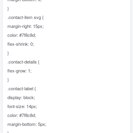
}
.contact-item svg {
margin-right: 15px;
color: #7f8c8d;
flex-shrink: 0;
}
.contact-details {
flex-grow: 1;
}
.contact-label {
display: block;
font-size: 14px;
color: #7f8c8d;
margin-bottom: 5px;
}