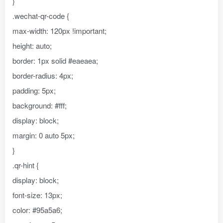
}
.wechat-qr-code {
max-width: 120px !important;
height: auto;
border: 1px solid #eaeaea;
border-radius: 4px;
padding: 5px;
background: #fff;
display: block;
margin: 0 auto 5px;
}
.qr-hint {
display: block;
font-size: 13px;
color: #95a5a6;