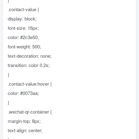
.contact-value {
display: block;
font-size: 16px;
color: #2c3e50;
font-weight: 500;
text-decoration: none;
transition: color 0.2s;
}
.contact-value:hover {
color: #0073aa;
}
.wechat-qr-container {
margin-top: 8px;
text-align: center;