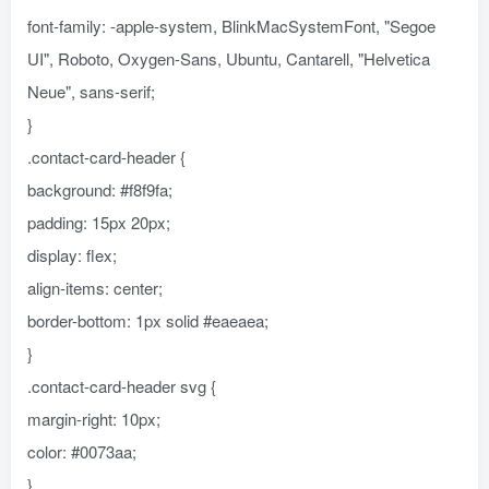
font-family: -apple-system, BlinkMacSystemFont, "Segoe
UI", Roboto, Oxygen-Sans, Ubuntu, Cantarell, "Helvetica
Neue", sans-serif;
}
.contact-card-header {
background: #f8f9fa;
padding: 15px 20px;
display: flex;
align-items: center;
border-bottom: 1px solid #eaeaea;
}
.contact-card-header svg {
margin-right: 10px;
color: #0073aa;
}