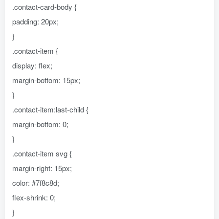
.contact-card-body {
padding: 20px;
}
.contact-item {
display: flex;
margin-bottom: 15px;
}
.contact-item:last-child {
margin-bottom: 0;
}
.contact-item svg {
margin-right: 15px;
color: #7f8c8d;
flex-shrink: 0;
}