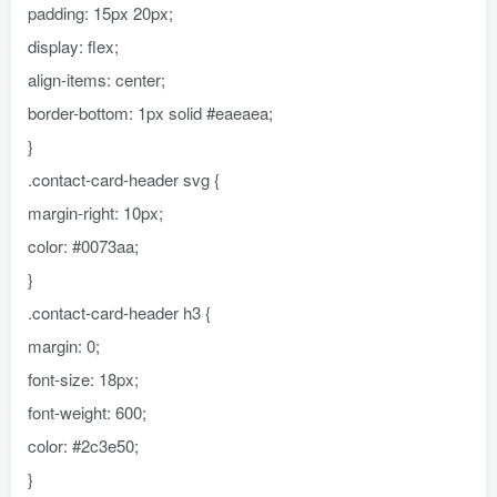
padding: 15px 20px;
display: flex;
align-items: center;
border-bottom: 1px solid #eaeaea;
}
.contact-card-header svg {
margin-right: 10px;
color: #0073aa;
}
.contact-card-header h3 {
margin: 0;
font-size: 18px;
font-weight: 600;
color: #2c3e50;
}