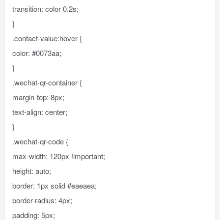
transition: color 0.2s;
}
.contact-value:hover {
color: #0073aa;
}
.wechat-qr-container {
margin-top: 8px;
text-align: center;
}
.wechat-qr-code {
max-width: 120px !important;
height: auto;
border: 1px solid #eaeaea;
border-radius: 4px;
padding: 5px;