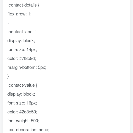
.contact-details {
flex-grow: 1;
}
.contact-label {
display: block;
font-size: 14px;
color: #7f8c8d;
margin-bottom: 5px;
}
.contact-value {
display: block;
font-size: 16px;
color: #2c3e50;
font-weight: 500;
text-decoration: none;