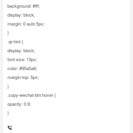
background: #fff;
display: block;
margin: 0 auto 5px;
}
.qr-hint {
display: block;
font-size: 13px;
color: #95a5a6;
margin-top: 5px;
}
.copy-wechat-btn:hover {
opacity: 0.9;
}