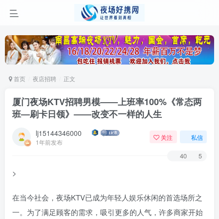
首页
夜店招聘
正文
厦门夜场KTV招聘男模——上班率100%《常态两
班—刷卡日领》——改变不一样的人生
lj15144346000
关注
私信
1年前发布
40
5
>
在当今社会，夜场KTV已成为年轻人娱乐休闲的首选场所之
一。为了满足顾客的需求，吸引更多的人气，许多商家开始