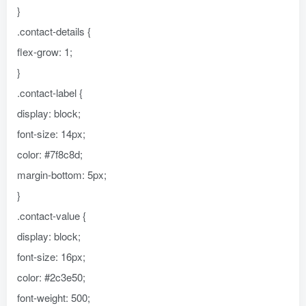
}
.contact-details {
flex-grow: 1;
}
.contact-label {
display: block;
font-size: 14px;
color: #7f8c8d;
margin-bottom: 5px;
}
.contact-value {
display: block;
font-size: 16px;
color: #2c3e50;
font-weight: 500;