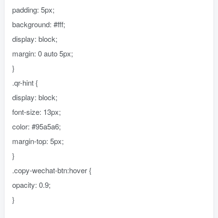
padding: 5px;
background: #fff;
display: block;
margin: 0 auto 5px;
}
.qr-hint {
display: block;
font-size: 13px;
color: #95a5a6;
margin-top: 5px;
}
.copy-wechat-btn:hover {
opacity: 0.9;
}