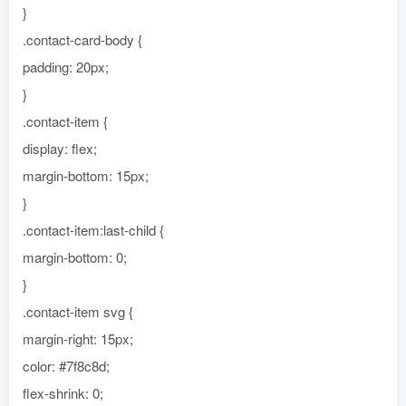
}
.contact-card-body {
padding: 20px;
}
.contact-item {
display: flex;
margin-bottom: 15px;
}
.contact-item:last-child {
margin-bottom: 0;
}
.contact-item svg {
margin-right: 15px;
color: #7f8c8d;
flex-shrink: 0;