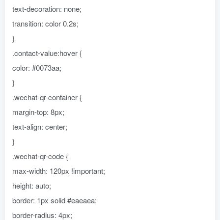
text-decoration: none;
transition: color 0.2s;
}
.contact-value:hover {
color: #0073aa;
}
.wechat-qr-container {
margin-top: 8px;
text-align: center;
}
.wechat-qr-code {
max-width: 120px !important;
height: auto;
border: 1px solid #eaeaea;
border-radius: 4px;