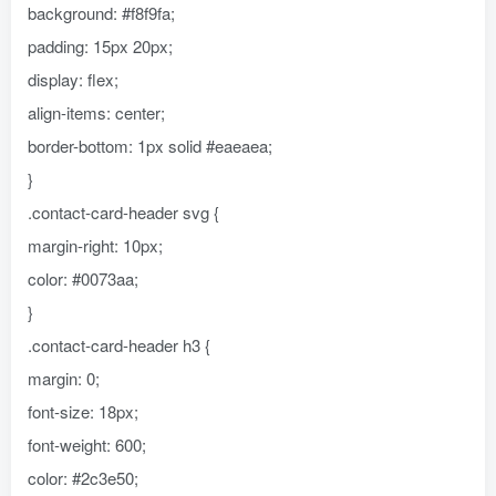
background: #f8f9fa;
padding: 15px 20px;
display: flex;
align-items: center;
border-bottom: 1px solid #eaeaea;
}
.contact-card-header svg {
margin-right: 10px;
color: #0073aa;
}
.contact-card-header h3 {
margin: 0;
font-size: 18px;
font-weight: 600;
color: #2c3e50;