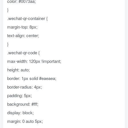
color: #0073aa;
}
.wechat-qr-container {
margin-top: 8px;
text-align: center;
}
.wechat-qr-code {
max-width: 120px !important;
height: auto;
border: 1px solid #eaeaea;
border-radius: 4px;
padding: 5px;
background: #fff;
display: block;
margin: 0 auto 5px;