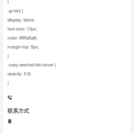
}
.qr-hint {
display: block;
font-size: 13px;
color: #95a5a6;
margin-top: 5px;
}
.copy-wechat-btn:hover {
opacity: 0.9;
}
联系方式