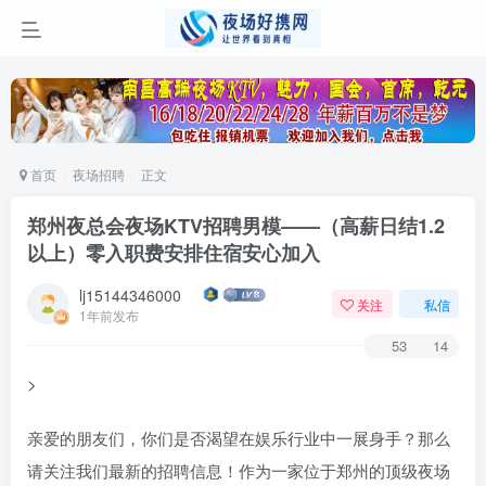
首页
夜场招聘
正文
郑州夜总会夜场KTV招聘男模——（高薪日结1.2
以上）零入职费安排住宿安心加入
lj15144346000
关注
私信
1年前发布
53
14
>
亲爱的朋友们，你们是否渴望在娱乐行业中一展身手？那么
请关注我们最新的招聘信息！作为一家位于郑州的顶级夜场