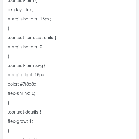
display: flex;
margin-bottom: 15px;
}
.contact-item:last-child {
margin-bottom: 0;
}
.contact-item svg {
margin-right: 15px;
color: #7f8c8d;
flex-shrink: 0;
}
.contact-details {
flex-grow: 1;
}