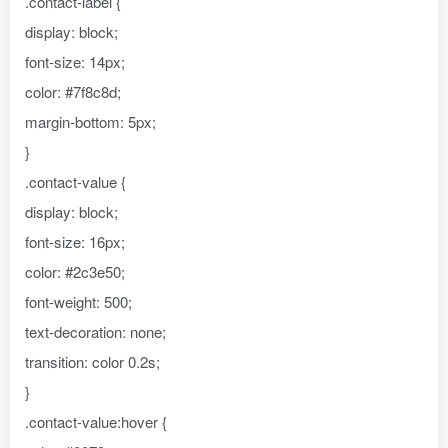
.contact-label {
display: block;
font-size: 14px;
color: #7f8c8d;
margin-bottom: 5px;
}
.contact-value {
display: block;
font-size: 16px;
color: #2c3e50;
font-weight: 500;
text-decoration: none;
transition: color 0.2s;
}
.contact-value:hover {