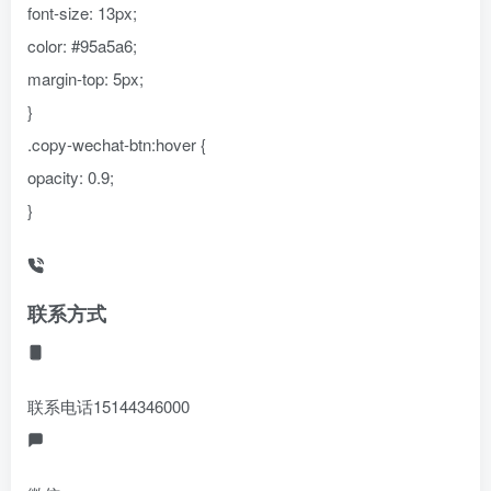
font-size: 13px;
color: #95a5a6;
margin-top: 5px;
}
.copy-wechat-btn:hover {
opacity: 0.9;
}
联系方式
联系电话
15144346000