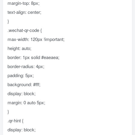
margin-top: 8px;
text-align: center;
}
.wechat-qr-code {
max-width: 120px !important;
height: auto;
border: 1px solid #eaeaea;
border-radius: 4px;
padding: 5px;
background: #fff;
display: block;
margin: 0 auto 5px;
}
.qr-hint {
display: block;