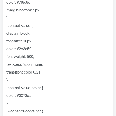
color: #7f8c8d;
margin-bottom: 5px;
}
.contact-value {
display: block;
font-size: 16px;
color: #2c3e50;
font-weight: 500;
text-decoration: none;
transition: color 0.2s;
}
.contact-value:hover {
color: #0073aa;
}
.wechat-qr-container {