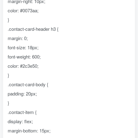
margin-right: 10px;
color: #0073aa;
}
.contact-card-header h3 {
margin: 0;
font-size: 18px;
font-weight: 600;
color: #2c3e50;
}
.contact-card-body {
padding: 20px;
}
.contact-item {
display: flex;
margin-bottom: 15px;