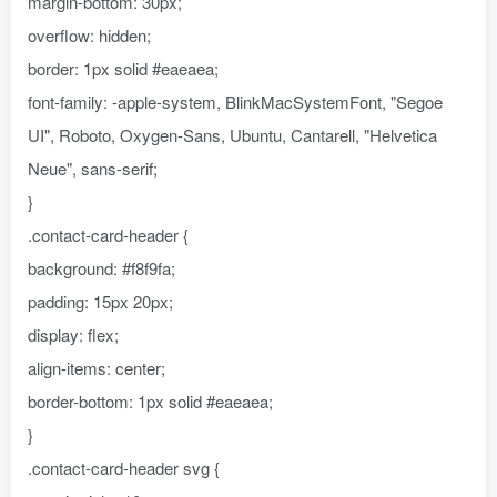
margin-bottom: 30px;
overflow: hidden;
border: 1px solid #eaeaea;
font-family: -apple-system, BlinkMacSystemFont, "Segoe
UI", Roboto, Oxygen-Sans, Ubuntu, Cantarell, "Helvetica
Neue", sans-serif;
}
.contact-card-header {
background: #f8f9fa;
padding: 15px 20px;
display: flex;
align-items: center;
border-bottom: 1px solid #eaeaea;
}
.contact-card-header svg {