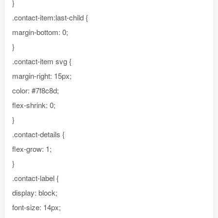
}
.contact-item:last-child {
margin-bottom: 0;
}
.contact-item svg {
margin-right: 15px;
color: #7f8c8d;
flex-shrink: 0;
}
.contact-details {
flex-grow: 1;
}
.contact-label {
display: block;
font-size: 14px;