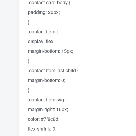
.contact-card-body {
padding: 20px;
}
.contact-item {
display: flex;
margin-bottom: 15px;
}
.contact-item:last-child {
margin-bottom: 0;
}
.contact-item svg {
margin-right: 15px;
color: #7f8c8d;
flex-shrink: 0;