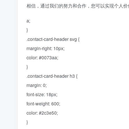
相信，通过我们的努力和合作，您可以实现个人价
a;
}
.contact-card-header svg {
margin-right: 10px;
color: #0073aa;
}
.contact-card-header h3 {
margin: 0;
font-size: 18px;
font-weight: 600;
color: #2c3e50;
}