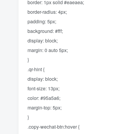
border: 1px solid #eaeaea;
border-radius: 4px;
padding: 5px;
background: #fff;
display: block;
margin: 0 auto 5px;
}
.qr-hint {
display: block;
font-size: 13px;
color: #95a5a6;
margin-top: 5px;
}
.copy-wechat-btn:hover {