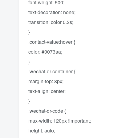
font-weight: 500;
text-decoration: none;
transition: color 0.2s;
}
.contact-value:hover {
color: #0073aa;
}
.wechat-qr-container {
margin-top: 8px;
text-align: center;
}
.wechat-qr-code {
max-width: 120px !important;
height: auto;