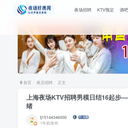
夜场招聘
KTV预定
酒
首页
夜店招聘
正文
上海夜场KTV招聘男模日结16起步
绪
lj15144346000
1年前发布