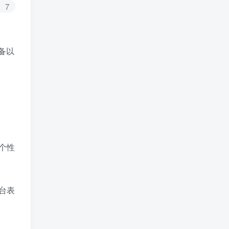
7
备以
个性
台表