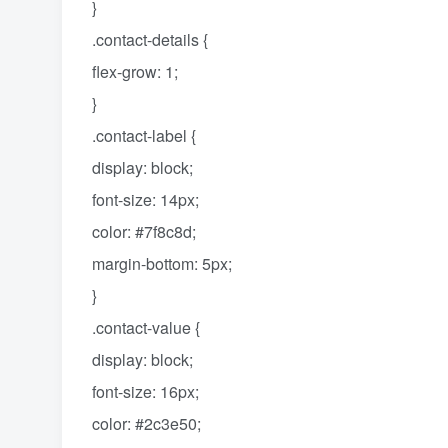
}
.contact-details {
flex-grow: 1;
}
.contact-label {
display: block;
font-size: 14px;
color: #7f8c8d;
margin-bottom: 5px;
}
.contact-value {
display: block;
font-size: 16px;
color: #2c3e50;