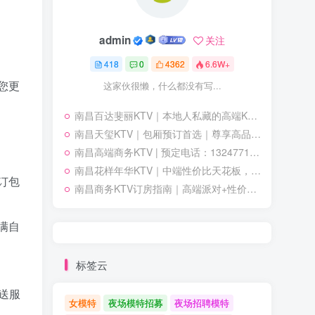
admin
关注
418
0
4362
6.6W+
您更
这家伙很懒，什么都没有写...
南昌百达斐丽KTV｜本地人私藏的高端K歌天花板
南昌天玺KTV｜包厢预订首选｜尊享高品质时光
南昌高端商务KTV | 预定电话：13247712031
南昌花样年华KTV｜中端性价比天花板，好玩又有格调，预订必冲！
订包
南昌商务KTV订房指南｜高端派对+性价比体验，这才是真正的夜场天花板！
满自
标签云
送服
女模特
夜场模特招募
夜场招聘模特