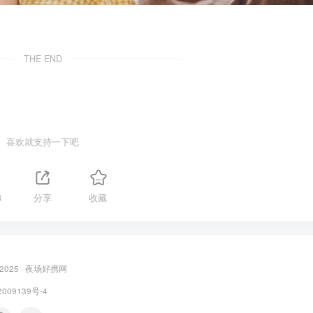
THE END
喜欢就支持一下吧
3
分享
收藏
 2025 ·
夜场好携网
009139号-4