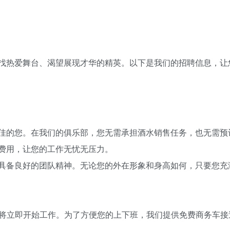
找热爱舞台、渴望展现才华的精英。以下是我们的招聘信息，让
质佳的您。在我们的俱乐部，您无需承担酒水销售任务，也无需预
费用，让您的工作无忧无压力。
具备良好的团队精神。无论您的外在形象和身高如何，只要您充
您将立即开始工作。为了方便您的上下班，我们提供免费商务车接