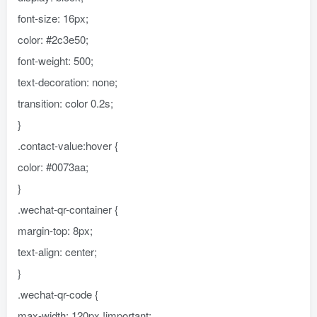
font-size: 16px;
color: #2c3e50;
font-weight: 500;
text-decoration: none;
transition: color 0.2s;
}
.contact-value:hover {
color: #0073aa;
}
.wechat-qr-container {
margin-top: 8px;
text-align: center;
}
.wechat-qr-code {
max-width: 120px !important;