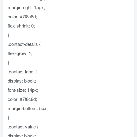
margin-right: 15px;
color: #7f8c8d;
flex-shrink: 0;
}
.contact-details {
flex-grow: 1;
}
.contact-label {
display: block;
font-size: 14px;
color: #7f8c8d;
margin-bottom: 5px;
}
.contact-value {
display: block;