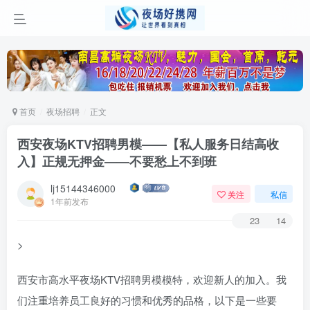
首页
夜场招聘
正文
西安夜场KTV招聘男模——【私人服务日结高收
入】正规无押金——不要愁上不到班
lj15144346000
关注
私信
1年前发布
23
14
>
西安市高水平夜场KTV招聘男模模特，欢迎新人的加入。我
们注重培养员工良好的习惯和优秀的品格，以下是一些要