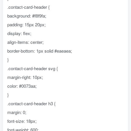
.contact-card-header {
background: #f8f9fa;
padding: 15px 20px;
display: flex;
align-items: center;
border-bottom: 1px solid #eaeaea;
}
.contact-card-header svg {
margin-right: 10px;
color: #0073aa;
}
.contact-card-header h3 {
margin: 0;
font-size: 18px;
font-weight: 600;