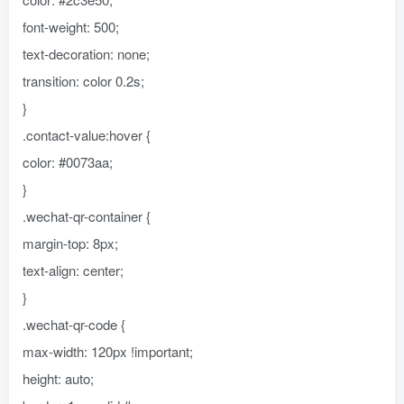
font-weight: 500;
text-decoration: none;
transition: color 0.2s;
}
.contact-value:hover {
color: #0073aa;
}
.wechat-qr-container {
margin-top: 8px;
text-align: center;
}
.wechat-qr-code {
max-width: 120px !important;
height: auto;