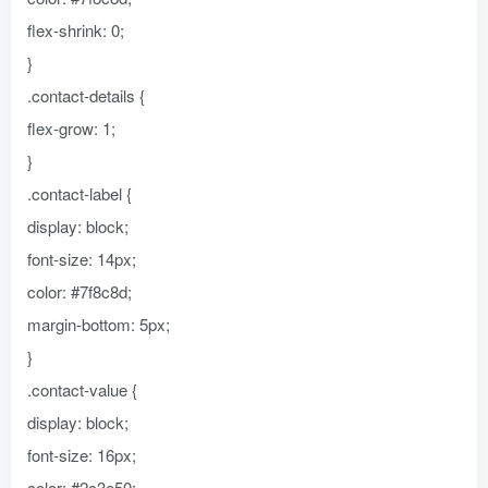
flex-shrink: 0;
}
.contact-details {
flex-grow: 1;
}
.contact-label {
display: block;
font-size: 14px;
color: #7f8c8d;
margin-bottom: 5px;
}
.contact-value {
display: block;
font-size: 16px;
color: #2c3e50;