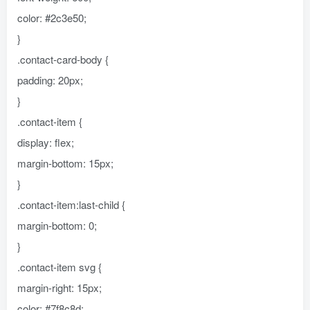
color: #2c3e50;
}
.contact-card-body {
padding: 20px;
}
.contact-item {
display: flex;
margin-bottom: 15px;
}
.contact-item:last-child {
margin-bottom: 0;
}
.contact-item svg {
margin-right: 15px;
color: #7f8c8d;