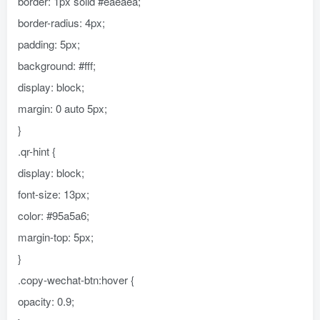
border: 1px solid #eaeaea;
border-radius: 4px;
padding: 5px;
background: #fff;
display: block;
margin: 0 auto 5px;
}
.qr-hint {
display: block;
font-size: 13px;
color: #95a5a6;
margin-top: 5px;
}
.copy-wechat-btn:hover {
opacity: 0.9;