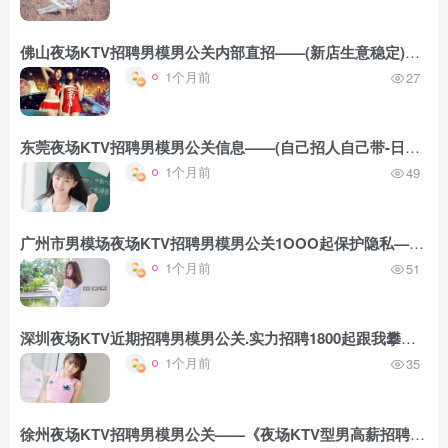
佛山夜场KTV招聘男模男公关内部直招——(新店生意稳定)自招自带——新人免台票优先试房
1个月前
27
东莞夜场KTV招聘男模男公关信息——(自己招人自己带-日结1500高端夜场KTV男模招聘)
1个月前
49
广州市男模场夜场KTV招聘男模男公关1OOO起保护隐私——《每天保底补贴》新人容错率充足
1个月前
51
深圳夜场KTV近期招聘男模男公关.实力招聘1800起跟我攀高而上.本人亲带外地报销车费
1个月前
35
徐州夜场KTV招聘男模男公关——《夜场KTV型男高薪招聘》店长承诺日结算不拖欠无押金