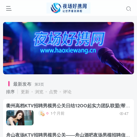
最新发布
第3页
排序
更新
浏览
点赞
评论
衢州高档KTV招聘男模男公关日结12OO起实力团队联盟(帮助他人快乐 梦想的道路上不轻言放弃)
1个月前
47
舟山夜场KTV招聘男模男公关——舟山酒吧夜场男模招聘信息——[选择大于一切]口碑证明所有