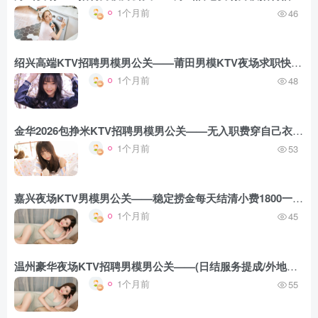
1个月前
46
绍兴高端KTV招聘男模男公关——莆田男模KTV夜场求职快速查看(梦想的道路上永不止步)
1个月前
48
金华2026包挣米KTV招聘男模男公关——无入职费穿自己衣服上——希望引领我们前进
1个月前
53
嘉兴夜场KTV男模男公关——稳定捞金每天结清小费1800一个班(勇敢追求自己的幸福)
1个月前
45
温州豪华夜场KTV招聘男模男公关——(日结服务提成/外地报销路费)乐观面对一切有可能发生的阻碍
1个月前
55