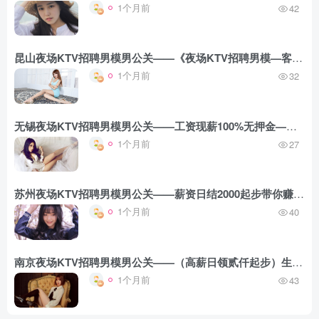
1个月前
42
昆山夜场KTV招聘男模男公关——《夜场KTV招聘男模—客源多》在线直招无押金
1个月前
32
无锡夜场KTV招聘男模男公关——工资现薪100%无押金——实现捞金梦想就在眼前
1个月前
27
苏州夜场KTV招聘男模男公关——薪资日结2000起步带你赚钱衣锦还乡——奋斗是通往辉煌的必经之路
1个月前
40
南京夜场KTV招聘男模男公关——（高薪日领贰仟起步）生活在新高度——可短期——奋斗成就人生
1个月前
43